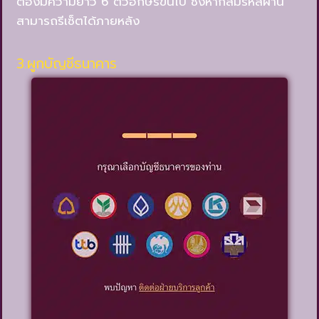
ต้องมีความยาว 6 ตัวอักษรขึ้นไป ซึ่งหากลืมรหัสผ่าน
สามารถรีเซ็ตได้ภายหลัง
3.ผูกบัญชีธนาคาร