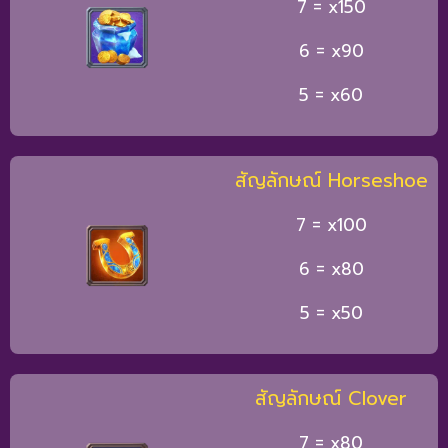
7 = x150
6 = x90
5 = x60
สัญลักษณ์ Horseshoe
7 = x100
6 = x80
5 = x50
สัญลักษณ์ Clover
7 = x80