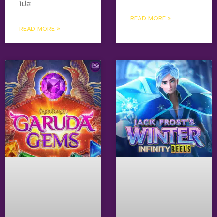
ไม่ส
READ MORE »
READ MORE »