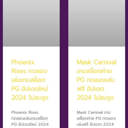
Phoenix
Mask Carnival
Rises ทดลอง
เกมสล็อตค่าย
เล่นเกมสล็อต
PG ทดลองเล่น
PG อัปเดตใหม่
ฟรี อัปเดต
2024 ไม่สะดุด
2024 ไม่สะดุด
Phoenix Rises
Mask Carnival เกม
ทดลองเล่นเกมสล็อต
สล็อตค่าย PG ทดลอง
PG อัปเดตใหม่ 2024
เล่นฟรี อัปเดต 2024