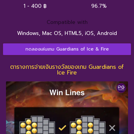
1 - 400 ฿
96.7%
Compatible with
Windows, Mac OS, HTML5, iOS, Android
ทดลองเล่นเกม Guardians of Ice & Fire
ตารางการจ่ายเงินรางวัลของเกม Guardians of
Ice Fire