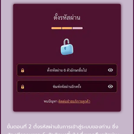
ขั้นตอนที่ 2 ตั้งรหัสผ่านในการเข้าสู่ระบบของท่าน ซึ่ง