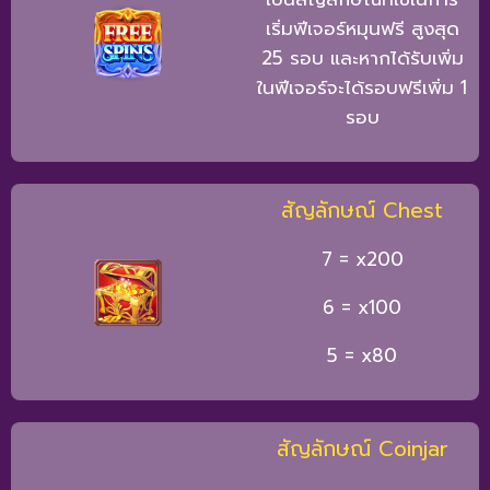
เริ่มฟีเจอร์หมุนฟรี สูงสุด
25 รอบ และหากได้รับเพิ่ม
ในฟีเจอร์จะได้รอบฟรีเพิ่ม 1
รอบ
สัญลักษณ์ Chest
7 = x200
6 = x100
5 = x80
สัญลักษณ์ Coinjar