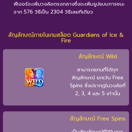
ฟีเจอร์จะเพิ่มวงล้อตรงกลางซึ่งจะเพิ่มรูปแบบการชนะ
จาก 576 วิธีเป็น 2304 วิธีเลยทีเดียว
สัญลักษณ์ภายในเกมสล็อต Guardians of Ice &
Fire
สัญลักษณ์ Wild
สามารถแทนที่ได้ทุก
สัญลักษณ์ ยกเว้น Free
Spins ซึ่งปรากฏในวงล้อที่
2, 3, 4 และ 5 เท่านั้น
สัญลักษณ์ Free Spins
เป็นสัญลักษณ์ที่ใช้ในการ