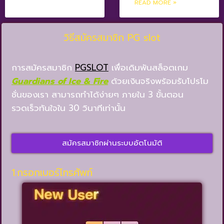
READ MORE »
วิธีสมัครสมาชิก PG slot
การสมัครสมาชิก
PGSLOT
เพื่อเดิมพันสล็อตเกม
Guardians of Ice & Fire
ด้วยเงินจริงพร้อมรับโปรโม
ชั่นของเรา สามารถทำได้ง่ายๆ ภายใน 3 ขั้นตอน
รวดเร็วทันใจใน 30 วินาทีเท่านั้น
สมัครสมาชิกผ่านระบบอัตโนมัติ
1.กรอกเบอร์โทรศัพท์