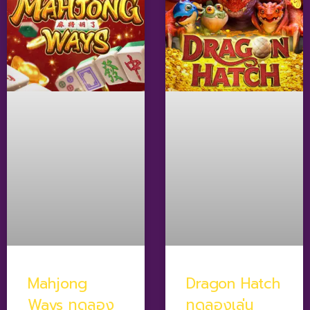
Mahjong
Dragon Hatch
Ways ทดลอง
ทดลองเล่น