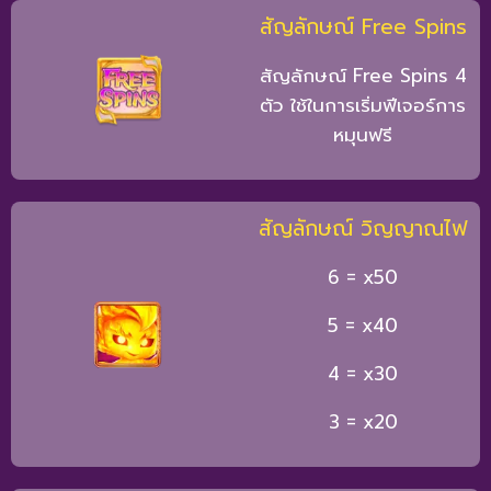
สัญลักษณ์ Free Spins
สัญลักษณ์ Free Spins 4
ตัว ใช้ในการเริ่มฟีเจอร์การ
หมุนฟรี
สัญลักษณ์ วิญญาณไฟ
6 = x50
5 = x40
4 = x30
3 = x20