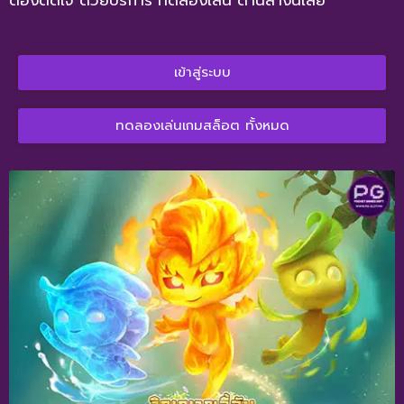
ต้องติดใจ ด้วยบริการ ทดลองเล่น ด้านล่างนี้เลย
เข้าสู่ระบบ
ทดลองเล่นเกมสล็อต ทั้งหมด