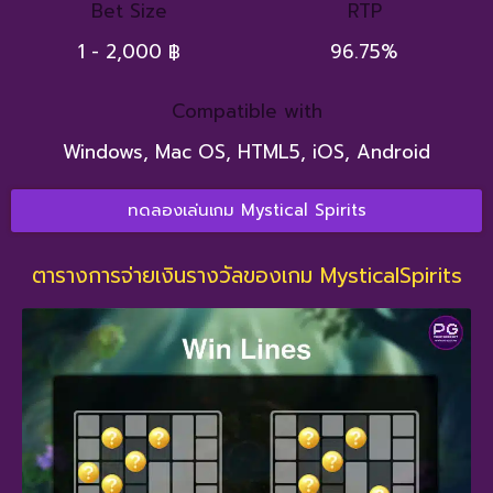
Bet Size
RTP
1 - 2,000 ฿
96.75%
Compatible with
Windows, Mac OS, HTML5, iOS, Android
ทดลองเล่นเกม Mystical Spirits
ตารางการจ่ายเงินรางวัลของเกม MysticalSpirits