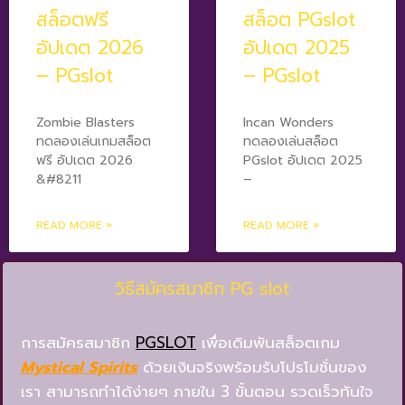
สล็อตฟรี
สล็อต PGslot
อัปเดต 2026
อัปเดต 2025
– PGslot
– PGslot
Zombie Blasters
Incan Wonders
ทดลองเล่นเกมสล็อต
ทดลองเล่นสล็อต
ฟรี อัปเดต 2026
PGslot อัปเดต 2025
&#8211
–
READ MORE »
READ MORE »
วิธีสมัครสมาชิก PG slot
การสมัครสมาชิก
PGSLOT
เพื่อเดิมพันสล็อตเกม
Mystical Spirits
ด้วยเงินจริงพร้อมรับโปรโมชั่นของ
เรา สามารถทำได้ง่ายๆ ภายใน 3 ขั้นตอน รวดเร็วทันใจ