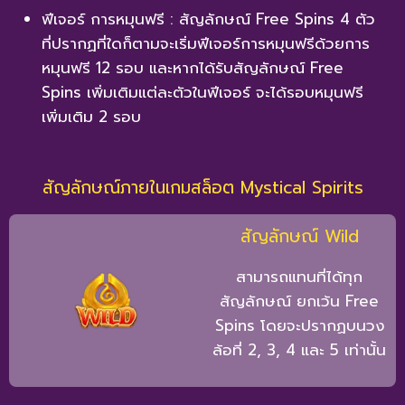
ฟีเจอร์ การหมุนฟรี : สัญลักษณ์ Free Spins 4 ตัว
ที่ปรากฏที่ใดก็ตามจะเริ่มฟีเจอร์การหมุนฟรีด้วยการ
หมุนฟรี 12 รอบ และหากได้รับสัญลักษณ์ Free
Spins เพิ่มเติมแต่ละตัวในฟีเจอร์ จะได้รอบหมุนฟรี
เพิ่มเติม 2 รอบ
สัญลักษณ์ภายในเกมสล็อต Mystical Spirits
สัญลักษณ์ Wild
สามารถแทนที่ได้ทุก
สัญลักษณ์ ยกเว้น Free
Spins โดยจะปรากฏบนวง
ล้อที่ 2, 3, 4 และ 5 เท่านั้น