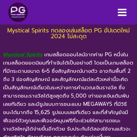
Mystical Spirits ทดลองเล่นสล็อต PG อัปเดตใหม่
2024 ไม่สะดุด
Mystical Spirits
เกมสล็อตออนไลน์จากค่าย PG หนึ่งใน
เกมสล็อตยอดนิยมที่ทำเงินได้เป็นอย่างดี โดยเป็นเกมสล็อต
ที่มีกระดานขนาด 6×5 ซึ่งสัญลักษณ์บางตัว อาจกินพื้นที่ 2
ถึง 3 ช่องสัญลักษณ์ และสัญลักษณ์แต่ละตัวเหล่านี้จะคิด
เป็นสัญลักษณ์เดี่ยวในระหว่างการคำนวณเงินรางวัล ซึ่ง
สามารถชนะรางวัลได้สูงสุดถึง 5,000 เท่าของเงินเดิมพัน
เลยทีเดียว และมีรูปแบบการชนะแบบ MEGAWAYS ที่มีวิธี
ชนะได้มากถึง 15,625 รูปแบบเลยทีเดียว และที่สำคัญยังมี
ฟีเจอร์ตัวคูณและฟีเจอร์หมุนฟรีที่จะช่วยให้สามารถชนะ
รางวัลใหญ่ได้ง่ายขึ้นอีกด้วย รับประกันได้ลองใช้งานแล้วจะ