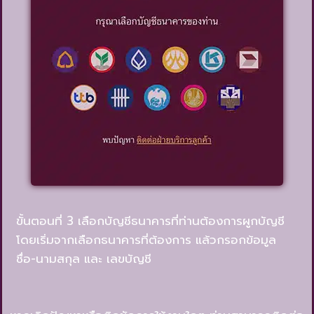
ขั้นตอนที่ 3 เลือกบัญชีธนาคารที่ท่านต้องการผูกบัญชี
โดยเริ่มจากเลือกธนาคารที่ต้องการ แล้วกรอกข้อมูล
ชื่อ-นามสกุล และ เลขบัญชี