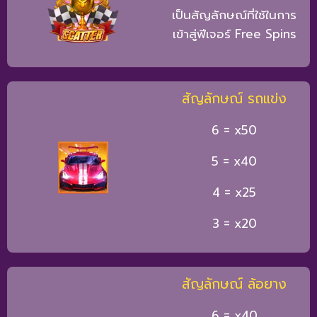
เป็นสัญลักษณ์ที่ใช้ในการ
เข้าสู่ฟีเจอร์ Free Spins
สัญลักษณ์ รถแข่ง
6 = x50
5 = x40
4 = x25
3 = x20
สัญลักษณ์ ล้อยาง
6 = x40