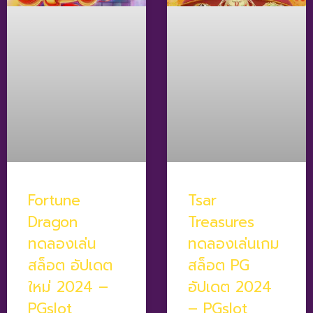
Fortune
Tsar
Dragon
Treasures
ทดลองเล่น
ทดลองเล่นเกม
สล็อต อัปเดต
สล็อต PG
ใหม่ 2024 –
อัปเดต 2024
PGslot
– PGslot