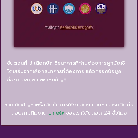
ขั้นตอนที่ 3 เลือกบัญชีธนาคารที่ท่านต้องการผูกบัญชี
โดยเริ่มจากเลือกธนาคารที่ต้องการ แล้วกรอกข้อมูล
ชื่อ-นามสกุล และ เลขบัญชี
หากเกิดปัญหาหรือติดขัดการใช้งานใดๆ ท่านสามารถติดต่อ
สอบถามทีมงาน
Line@
ของเราได้ตลอด 24 ชั่วโมง