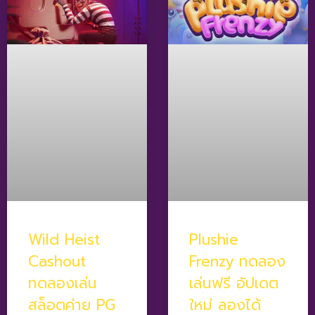
Wild Heist
Plushie
Cashout
Frenzy ทดลอง
ทดลองเล่น
เล่นฟรี อัปเดต
สล็อตค่าย PG
ใหม่ ลองได้