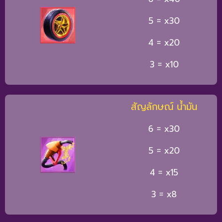
5 = x30
4 = x20
3 = x10
สัญลักษณ์ น้ำมัน
6 = x30
5 = x20
4 = x15
3 = x8