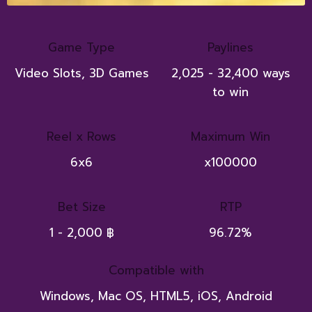
Game Type
Paylines
Video Slots, 3D Games
2,025 - 32,400 ways
to win
Reel x Rows
Maximum Win
6x6
x100000
Bet Size
RTP
1 - 2,000 ฿
96.72%
Compatible with
Windows, Mac OS, HTML5, iOS, Android