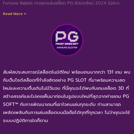
Fortune Rabbit ทดลองเล่นสล็อต PG อัปเดตใหม่ 2024 ไม่สะด
Read More »
สัมผัสประสบการณ์สล็อตในมิติใหม่ พร้อมเกมมากกว่า 131 เกม พบ
กับเว็บไซต์สล็อตที่กำลังฮิตอย่าง PG SLOT ที่มาพร้อมความสด
ใหม่และความตื่นเต้นไม่มีวันจบ ที่นี่คุณจะได้พบกับเกมสล็อต 3D ที่
สร้างสรรค์และไม่เคยเห็นมาก่อนในรูปแบบใหม่ที่สุดจากค่ายเกม PG
SOFT™ กับการพัฒนาเกมที่เอาใจคนเล่นทุกระดับ ท่านสามารถ
เพลิดเพลินกับการเล่นสล็อตบนมือถือได้ทุกที่ทุกเวลา ไม่ว่าคุณจะใช้
ระบบปฏิบัติการใดก็ตาม