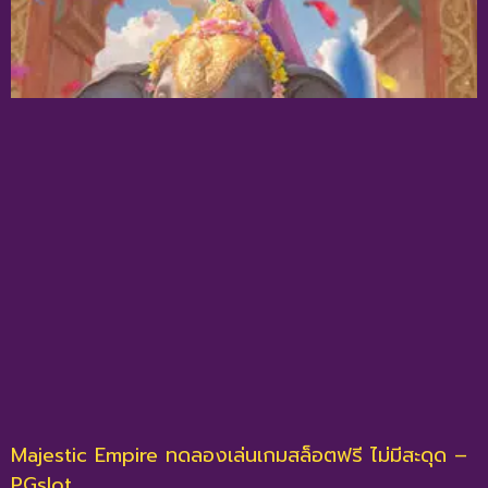
Majestic Empire ทดลองเล่นเกมสล็อตฟรี ไม่มีสะดุด –
PGslot