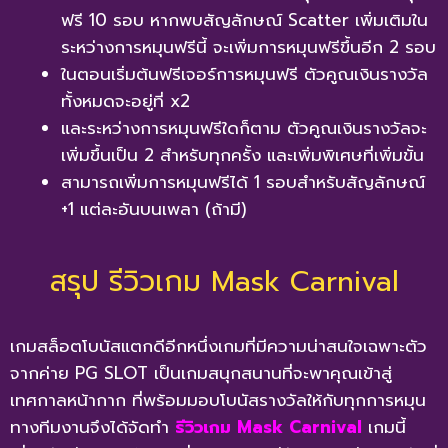
ฟรี 10 รอบ หากพบสัญลักษณ์ Scatter เพิ่มเติมใน
ระหว่างการหมุนฟรีนี้ จะเพิ่มการหมุนฟรีขึ้นอีก 2 รอบ
ในตอนเริ่มต้นฟรีเจอร์การหมุนฟรี ตัวคูณเงินรางวัล
ทั้งหมดจะอยู่ที่ x2
และระหว่างการหมุนฟรีใดก็ตาม ตัวคูณเงินรางวัลจะ
เพิ่มขึ้นเป็น 2 สำหรับทุกครั้ง และเพิ่มพิเศษที่เพิ่มขั้น
สามารถเพิ่มการหมุนฟรีได้ 1 รอบสำหรับสัญลักษณ์
+1 แต่ละอันบนเพลา (ถ้ามี)
สรุป รีวิวเกม Mask Carnival
เกมสล็อตโบนัสแตกดีอีกหนึ่งเกมที่มีความน่าสนใจเฉพาะตัว
จากค่าย PG SLOT
เป็นเกมสนุกสนานที่จะพาคุณเข้าสู่
เทศกาลหน้ากาก ที่พร้อมมอบโบนัสรางวัลให้กับทุกการหมุน
ทางทีมงานจึงได้จัดทำ
รีวิวเกม Mask Carnival
เกมนี้