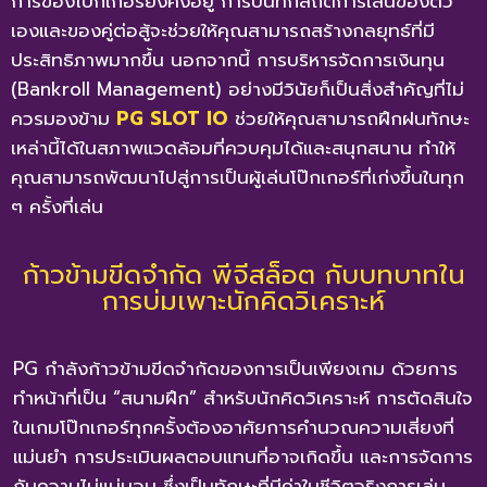
การของโป๊กเกอร์ยังคงอยู่ การบันทึกสถิติการเล่นของตัว
เองและของคู่ต่อสู้จะช่วยให้คุณสามารถสร้างกลยุทธ์ที่มี
ประสิทธิภาพมากขึ้น นอกจากนี้ การบริหารจัดการเงินทุน
(Bankroll Management) อย่างมีวินัยก็เป็นสิ่งสำคัญที่ไม่
ควรมองข้าม
PG SLOT IO
ช่วยให้คุณสามารถฝึกฝนทักษะ
เหล่านี้ได้ในสภาพแวดล้อมที่ควบคุมได้และสนุกสนาน ทำให้
คุณสามารถพัฒนาไปสู่การเป็นผู้เล่นโป๊กเกอร์ที่เก่งขึ้นในทุก
ๆ ครั้งที่เล่น
ก้าวข้ามขีดจำกัด พีจีสล็อต กับบทบาทใน
การบ่มเพาะนักคิดวิเคราะห์
PG กำลังก้าวข้ามขีดจำกัดของการเป็นเพียงเกม ด้วยการ
ทำหน้าที่เป็น “สนามฝึก” สำหรับนักคิดวิเคราะห์ การตัดสินใจ
ในเกมโป๊กเกอร์ทุกครั้งต้องอาศัยการคำนวณความเสี่ยงที่
แม่นยำ การประเมินผลตอบแทนที่อาจเกิดขึ้น และการจัดการ
กับความไม่แน่นอน ซึ่งเป็นทักษะที่มีค่าในชีวิตจริงการเล่น