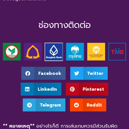
ช่องทางติดต่อ
Facebook
Twitter
LinkedIn
Pinterest
Telegram
Reddit
** หมายเหตุ**
อย่างไรก็ดี การเล่นเกมควรมีส่วนรับผิด