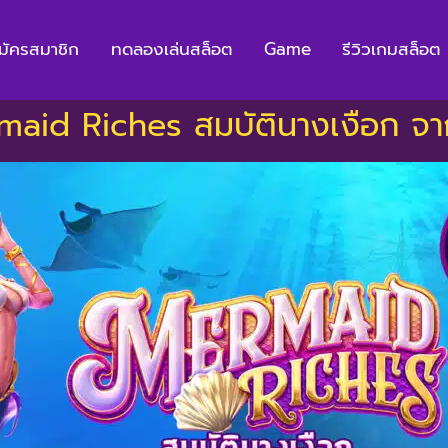
มัครสมาชิก
ทดลองเล่นสล็อต
Game
รีวิวเกมสล็อต
rmaid Riches สมบัตินางเงือก จ