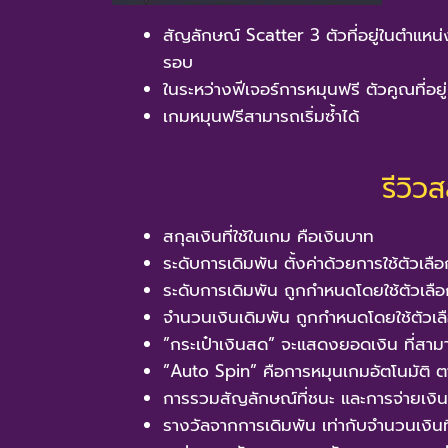
สัญลักษณ์ Scatter 3 ตัวที่อยู่ในตำแหน่
รอบ
ในระหว่างฟีเจอร์การหมุนฟรี ตัวคูณที่อย
เกมหมุนฟรีสามารถเริ่มซ้ำได้
รีวิ
สกุลเงินที่ใช้ในเกม คือเงินบาท
ระดับการเดิมพัน ตั้งค่าด้วยการใช้ตัวเล
ระดับการเดิมพัน ถูกกำหนดโดยใช้ตัวเลือ
จำนวนเงินเดิมพัน ถูกกำหนดโดยใช้ตัวเล
”กระเป๋าเงินสด” จะแสดงยอดเงิน ที่สามา
”Auto Spin” คือการหมุนเกมอัตโนมัติ
การรวมสัญลักษณ์ที่ชนะ และการจ่ายเงิน 
รางวัลจากการเดิมพัน เท่ากับจำนวนเงิ