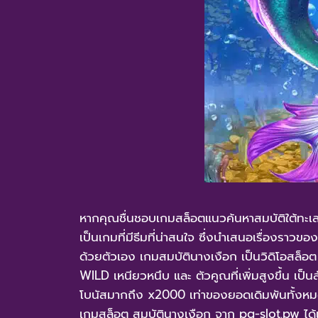
หากคุณชื่นชอบเกมสล็อตแนวค้นหาสมบัติใต้ทะเล
เป็นเกมที่มีธีมที่น่าสนใจ ซึ่งนำเสนอเรื่องราว
ด้วยตัวเอง เกมสมบัตินางเงือก เป็นวิดิโอสล็อ
WILD เหนียวหนึบ และ ตัวคูณที่เพิ่มสูงขึ้น เ
โบนัสมากถึง x2000 เท่าของยอดเดิมพันทั้งห
เกมสล็อต สมบัตินางเงือก จาก pg-slot.pw ได