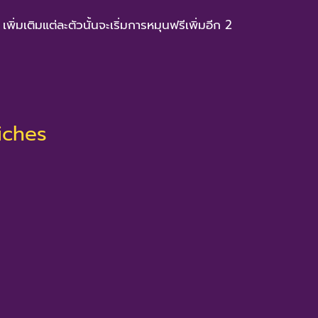
่มเติมแต่ละตัวนั้นจะเริ่มการหมุนฟรีเพิ่มอีก 2
iches