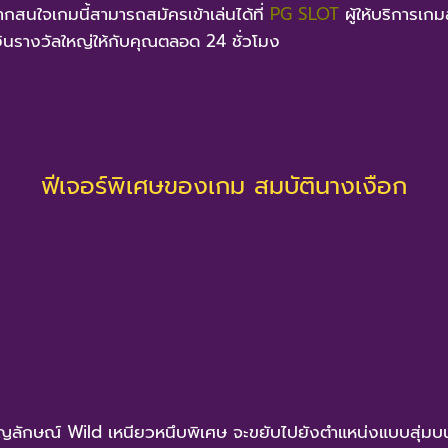
ากสนใจเกมนี้สามารถสมัครเข้าเล่นได้ที่
PG SLOT
ผู้ให้บริการเก
งินรางวัลใหญ่ให้กับคุณตลอด 24 ชั่วโมง
ฟีเจอร์พิเศษของเกม สมบัตินางเงือก
ัญลักษณ์ Wild เหนียวหนึบพิเศษ จะขยับไปยังตำแหน่งแบบสุ่มบนเ