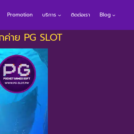
Promotion
บริการ
ติดต่อเรา
Blog
ากค่าย PG SLOT