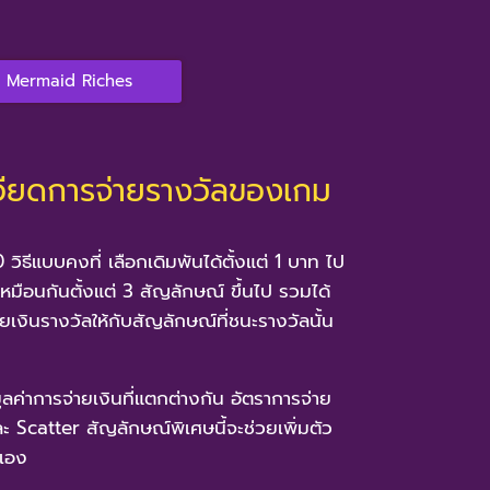
น Mermaid Riches
อียดการจ่ายรางวัลของเกม
วิธีแบบคงที่ เลือกเดิมพันได้ตั้งแต่ 1 บาท ไป
มือนกันตั้งแต่ 3 สัญลักษณ์ ขึ้นไป รวมได้
เงินรางวัลให้กับสัญลักษณ์ที่ชนะรางวัลนั้น
ค่าการจ่ายเงินที่แตกต่างกัน อัตราการจ่าย
ะ Scatter สัญลักษณ์พิเศษนี้จะช่วยเพิ่มตัว
นเอง