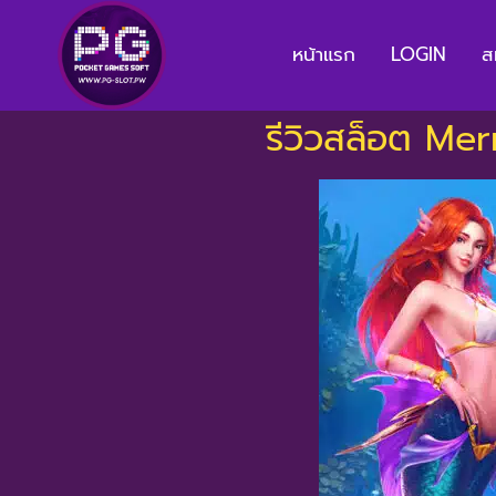
หน้าแรก
LOGIN
ส
รีวิวสล็อต Me