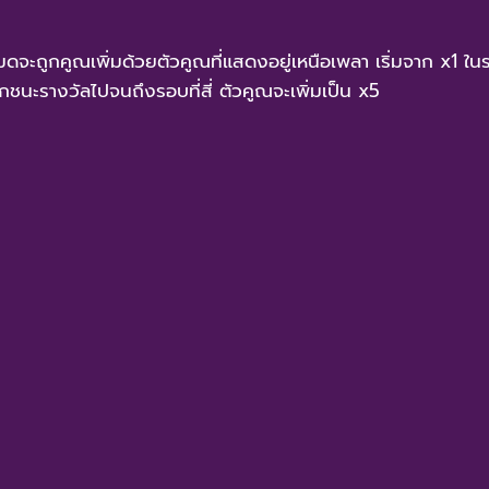
หมดจะถูกคูณเพิ่มด้วยตัวคูณที่แสดงอยู่เหนือเพลา เริ่มจาก x1
ชนะรางวัลไปจนถึงรอบที่สี่ ตัวคูณจะเพิ่มเป็น x5