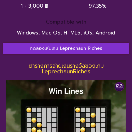
1 - 3,000 ฿
97.35%
Compatible with
Windows, Mac OS, HTML5, iOS, Android
ทดลองเล่นเกม Leprechaun Riches
ตารางการจ่ายเงินรางวัลของเกม
LeprechaunRiches