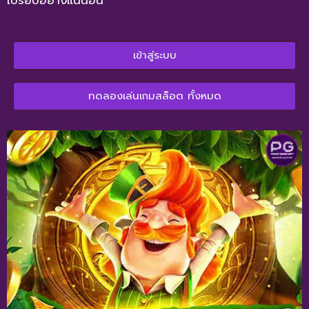
เปรียบอย่างแน่นอน
เข้าสู่ระบบ
ทดลองเล่นเกมสล็อต ทั้งหมด