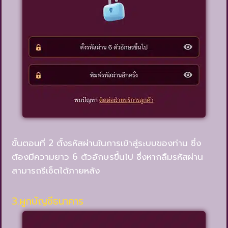
ขั้นตอนที่ 2 ตั้งรหัสผ่านในการเข้าสู่ระบบของท่าน ซึ่ง
ต้องมีความยาว 6 ตัวอักษรขึ้นไป ซึ่งหากลืมรหัสผ่าน
สามารถรีเซ็ตได้ภายหลัง
3.ผูกบัญชีธนาคาร