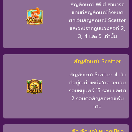
สัญลักษณ์ Wild สามารถ
แทนที่สัญลักษณ์ทั้งหมด
ยกเว้นสัญลักษณ์ Scatter
และจะปรากฏบนวงล้อที่ 2,
3, 4 และ 5 เท่านั้น
สัญลักษณ์ Scatter
สัญลักษณ์ Scatter 4 ตัว
ที่อยู่ในตำแหน่งใดๆ จะมอบ
รอบหมุนฟรี 15 รอบ และได้
2 รอบต่อสัญลักษณ์เพิ่ม
เติม
สัญลักษณ์ หมวกเขียว