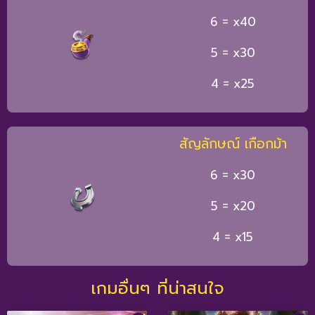
6 = x40
5 = x30
4 = x25
สัญลักษณ์ เกือกม้า
6 = x30
5 = x20
4 = x15
เกมอื่นๆ ที่น่าสนใจ