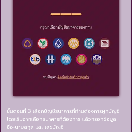
ขั้นตอนที่ 3 เลือกบัญชีธนาคารที่ท่านต้องการผูกบัญชี
โดยเริ่มจากเลือกธนาคารที่ต้องการ แล้วกรอกข้อมูล
ชื่อ-นามสกุล และ เลขบัญชี