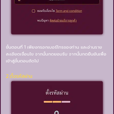
ขั้นตอนที่ 1 เพียงกรอกเบอร์โทรของท่าน และอ่านราย
ละเอียดเงื่อนไข จากนั้นกดยอมรับ จากนั้นกดยืนยันเพื่อ
เข้าสู่ขั้นตอนถัดไป
2.ตั้งรหัสผ่าน