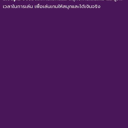
เวลาในการเล่น เพื่อเล่นเกมให้สนุกและได้เงินจริง