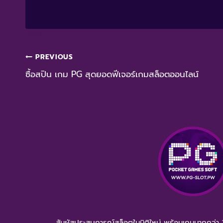
PREVIOUS
ซื้อสปิน เกม PG สุดยอดฟีเจอร์เกมสล็อตออนไลน์
สัมผัสประสบการณ์สล็อตในมิติใหม่ พร้อมเกมมากกว่า 1