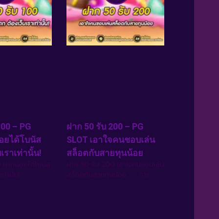
100 – PG
ฝาก 50 รับ 200 – PG
อยได้โบนัส
SLOT เอาใจคนชอบเล่น
เราเท่านั้น!
สล็อตกับสายทุนน้อย
 ฝากน้อยได้โบนัส
ฝาก 50 รับ 200 เอาใจคนชอบเล่น
ท่านั้น!
สล็อตกับสายทุนน้อย การ