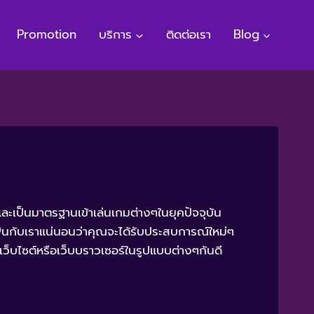
Promotion
บริการ
ติดต่อเรา
Blog
และเป็นมาตรฐานเข้าเล่นเกมต่างๆในยุคปัจจุบัน
พันกับเราแน่นอนว่าคุณจะได้รับประสบการณ์ใหม่ๆ
เว็บไซต์หรือเว็บบราวเซอร์ในรูปแบบต่างๆกันดี