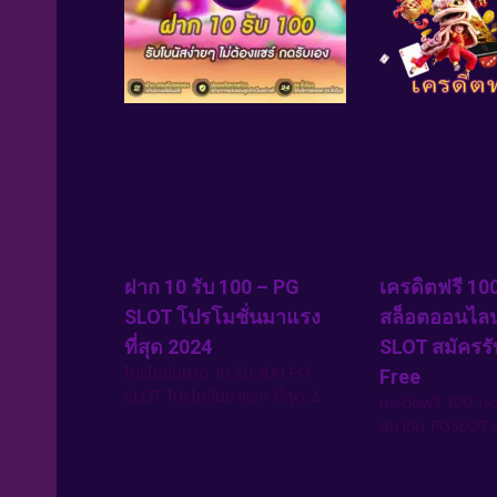
ฝาก 10 รับ 100 – PG
เครดิตฟรี 100 
SLOT โปรโมชั่นมาแรง
สล็อตออนไลน
ที่สุด 2024
SLOT สมัครรั
โปรโมชั่นฝาก 10 รับ 100 PG
Free
SLOT โปรโมชั่นมาแรง ที่สุด 2
เครดิตฟรี 100 กด
สมาชิก PGSLOT 