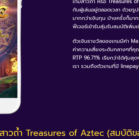
เกมสาวถํ้า หรือ Treasures of 
กับผู้เล่นอยู่ตลอดเวลา ด้วยรูปแ
มากกว่าเงินทุน บ้างครั้งก็มาก
ฟีเจอร์เข้ารับสุ่มรับสมบัติเพิ่ม
ตัวเงินรางวัลของเกมมีค่า M
ค่าความเสี่ยงระดับกลางๆที่คุณ
RTP 96.71% เรียกว่าได้คุ้มสุ
เรา รวมถึงตัวเกมที่มี linepay
สาวถํ้า Treasures of Aztec (สมบัติ