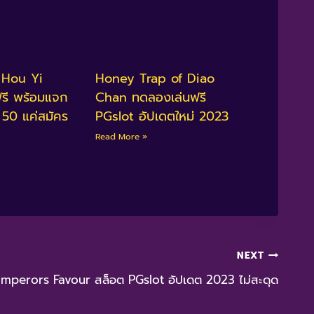
 Hou Yi
Honey Trap of Diao
รี พร้อมแจก
Chan ทดลองเล่นฟรี
 50 แค่สมัคร
PGslot อัปเดตใหม่ 2023
Read More »
NEXT
mperors Favour สล็อต PGslot อัปเดต 2023 ไม่สะดุด