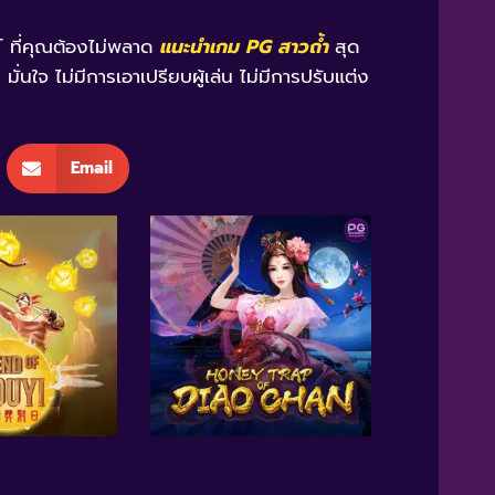
T ที่คุณต้องไม่พลาด
แนะนำเกม PG สาวถ้ำ
สุด
นใจ ไม่มีการเอาเปรียบผู้เล่น ไม่มีการปรับแต่ง
Email