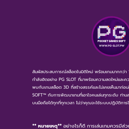
สัมผัสประสบการณ์สล็อตในมิติใหม่ พร้อมเกมมากกว่า 1
กำลังฮิตอย่าง PG SLOT ที่มาพร้อมความสดใหม่และความตื
พบกับเกมสล็อต 3D ที่สร้างสรรค์และไม่เคยเห็นมาก่อน
SOFT™ กับการพัฒนาเกมที่เอาใจคนเล่นทุกระดับ ท่าน
บนมือถือได้ทุกที่ทุกเวลา ไม่ว่าคุณจะใช้ระบบปฏิบัติกา
** หมายเหตุ**
อย่างไรก็ดี การเล่นเกมควรมีส่ว