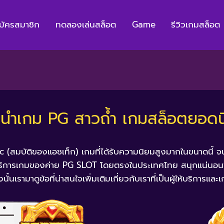
มัครสมาชิก
ทดลองเล่นสล็อต
Game
รีวิวเกมสล็อต
นำเกม PG สาวถ้ำ เกมสล็อตยอดน
 (สมบัติของแอซเท็ก) เกมที่ได้รับความนิยมสูงมากในขนาดนี้ จ
ผู้ให้บริการเกมของค่าย PG SLOT โดยตรงในประเทศไทย สนุกแน่น
้นเรามาดูข้อที่น่าสนใจเพิ่มเติมเกี่ยวกับเราที่เป็นผู้ให้บริการแล