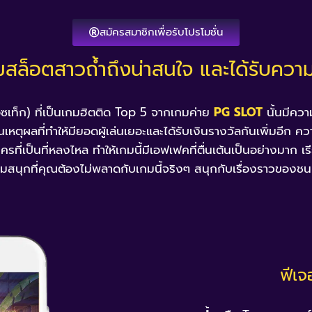
สมัครสมาชิกเพื่อรับโปรโมชั่น
สล็อตสาวถ้ำถึงน่าสนใจ และได้รับควา
เท็ก) ที่เป็นเกมฮิตติด Top 5 จากเกมค่าย
PG SLOT
นั้นมีความ
เหตุผลที่ทำให้มียอดผู้เล่นเยอะและได้รับเงินรางวัลกันเพิ่มอีก 
ครที่เป็นที่หลงไหล ทำให้เกมนี้มีเอฟเฟคที่ตื่นเต้นเป็นอย่างมาก เร
มสนุกที่คุณต้องไม่พลาดกับเกมนี้จริงๆ สนุกกับเรื่องราวของช
ฟีเจ