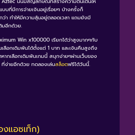
Aztec นั้นมีสัญลักษณ์ที่สร้างความตื่นเต้นให้
บบที่มีการจ่ายเงินอยู่เรื่อยๆ บ้างครั้งก็
กว่า ทำให้มีความลุ้นอยู่ตลอดเวลา แถมยังมี
เติมอีกด้วย.
aximum Win x100000 เรียกได้ว่าสูงมากๆกับ
เลือกเดิมพันได้ตั้งแต่ 1 บาท และเงินคืนสูงถึง
ดๆหากเลือกเดิมพันเกมนี้ สนุกง่ายๆผ่านเว็บของ
 ที่ง่ายอีกด้วย ทดลองเล่น
สล็อต
ฟรีได้วันนี้.
ของแอซเท็ก)